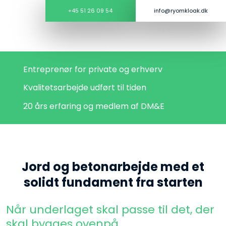
+45 51 26 09 54
info@ryomkloak.dk​
Entreprenør for private og erhverv
Kvalitetsarbejde udført til tiden
20 års erfaring og medlem af DM&E
​Jord og betonarbejde med et
solidt fundament fra starten
Når underlaget skal passe til det, der
skal bygges ovenpå