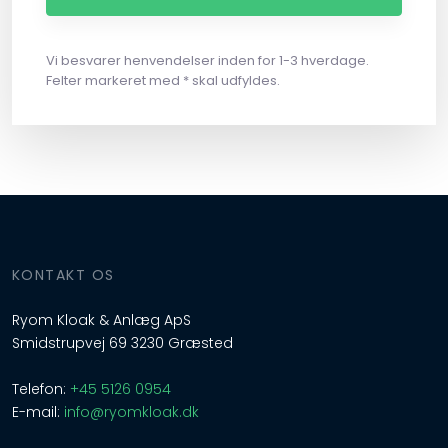
Vi besvarer henvendelser inden for 1-3 hverdage.
Felter markeret med * skal udfyldes.
​KONTAKT OS
Ryom Kloak & Anlæg ApS
Smidstrupvej 69 3230 Græsted
Telefon:
+45 5126 0954
E-mail:
info@ryomkloak.dk